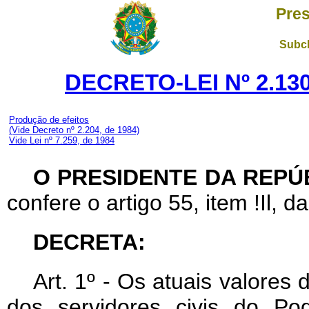
Pres
Subch
DECRETO-LEI Nº 2.130
Produção de efeitos
(Vide Decreto nº 2.204, de 1984)
Vide Lei nº 7.259, de 1984
O PRESIDENTE DA REPÚ
confere o artigo 55, item !Il, d
DECRETA:
Art
. 1º - Os atuais valores
dos servidores civis do P