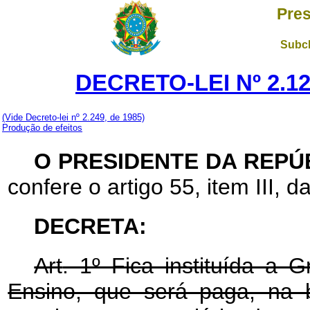
Pres
Subch
DECRETO-LEI Nº 2.12
(Vide Decreto-lei nº 2.249, de 1985)
Produção de efeitos
O PRESIDENTE DA REPÚ
confere o artigo 55, item III, d
DECRETA:
Art
. 1º Fica instituída a G
Ensino, que será paga, na 