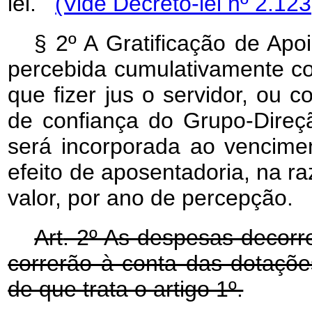
lei.
(Vide Decreto-lei nº 2.12
§ 2º A Gratificação de Apo
percebida cumulativamente co
que fizer jus o servidor, ou 
de confiança do Grupo-Direç
será incorporada ao vencimen
efeito de aposentadoria, na ra
valor, por ano de percepção.
Art
. 2º As despesas decorr
correrão à conta das dotaçõe
de que trata o artigo 1º.