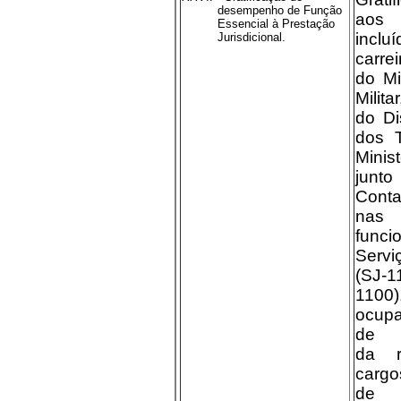
desempenho de Função
aos
Essencial à Prestação
inc
Jurisdicional.
carre
do Mi
Milit
do Di
dos T
Mini
junto
Cont
nas
funci
Serv
(SJ-
110
ocup
de C
da r
carg
de 