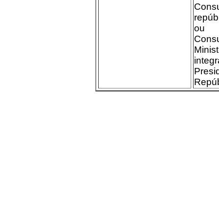
Cons
repúb
ou 
Consu
Minis
int
Pre
Repúb