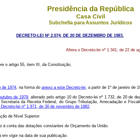
Presidência da República
Casa Civil
Subchefia para Assuntos Jurídicos
DECRETO-LEI Nº 2.074, DE 20 DE DEZEMBRO DE 1983.
Altera o Decreto-lei nº 1.341, de 22 de a
e o artigo 55, item III, da Constituição,
o de 1974
, na forma do
anexo a este Decreto-lei
, a partir de 1º de janeiro de 
 outubro de 1979
, alterado pelo artigo 10 do Decreto-lei nº 1.732, de 20 de 
a Secretaria da Receita Federal, do Grupo Tributação, Arrecadação e Fisca
o Decreto-lei nº 1.971, de 30 de novembro de 1982
.
ção de Nível Superior.
 à conta das dotações constantes do Orçamento da União.
 em vigor na data de sua publicação.