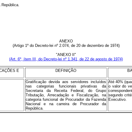
 República.
ANEXO
(Artigo 1º do Decreto-lei nº 2.074, de 20 de dezembro de 1974)
"ANEXO II"
(Art. 6º, ítem III, do Decreto-lei nº 1.341, de 22 de agosto de 1974)
CAÇÕES E
DEFINIÇÃO
B
Gratificação devida aos servidores incluídos
Até 40% (quar
nas categorias funcionais privativas da
o valor do v
Secretaria da Receita Federal, do Grupo
correspondent
Tributação, Arrecadação e Fiscalização, na
segundo crité
categoria funcional de Procurador da Fazenda
Executivo.
Nacional e na carreira de Procurador da
República.