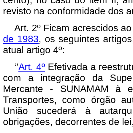
cento), no caso do item II, a
revisto na conformidade dos art
Art
. 2º Ficam acrescidos a
de 1983
, os seguintes artigo
atual artigo 4º:
‘’
Art. 4º
Efetivada a reestrutu
com a integração da Super
Mercante - SUNAMAM à estr
Transportes, como órgão au
União sucederá à autarqui
obrigações, decorrentes de lei,