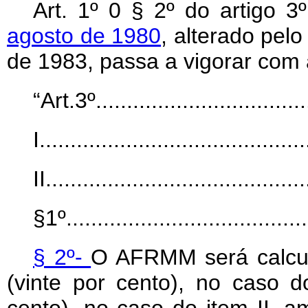
Art
. 1º 0 § 2º do artigo 
agosto de 1980
, alterado pelo
de 1983, passa a vigorar com 
“Art.3º....................................
I...........................................
II..........................................
§1º........................................
§ 2º-
O AFRMM será calcul
(vinte por cento), no caso 