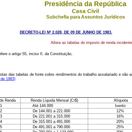
Presidência da República
Casa Civil
Subchefia para Assuntos Jurídicos
DECRETO-LEI Nº 2.028, DE 09 DE JUNHO DE 1983.
Altera as tabelas do imposto de renda incidente
ere o artigo 55, inciso II, da Constituição,
íquotas das tabelas de fonte sobre rendimentos do trabalho assalariado e não
, de 1983)
de Renda
Renda Líquida Mensal (Cr$)
Alíquota
1
Até 144.000
Isento
2
De 144.001 a 221.000
12%
3
De 221.001 a 315.000
16%
4
De 315.001 a 491.000
20%
5
De 491.001 a 790.000
25%