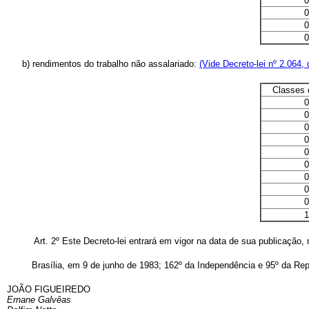
0
0
0
0
b) rendimentos do trabalho não assalariado:
(Vide Decreto-lei nº 2.064,
Classes 
0
0
0
0
0
0
0
0
0
1
Art. 2º Este Decreto-lei entrará em vigor na data de sua publicação, r
Brasília, em 9 de junho de 1983; 162º da Independência e 95º da Rep
JOÃO FIGUEIREDO
Ernane Galvêas