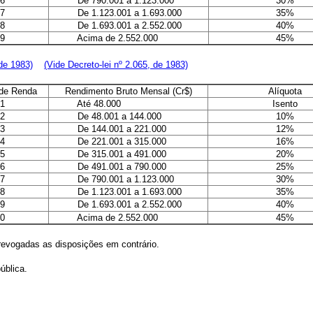
6
De 790.001 a 1.123.000
30%
7
De 1.123.001 a 1.693.000
35%
8
De 1.693.001 a 2.552.000
40%
9
Acima de 2.552.000
45%
 de 1983)
(Vide Decreto-lei nº 2.065, de 1983)
de Renda
Rendimento Bruto Mensal (Cr$)
Alíquota
1
Até 48.000
Isento
2
De 48.001 a 144.000
10%
3
De 144.001 a 221.000
12%
4
De 221.001 a 315.000
16%
5
De 315.001 a 491.000
20%
6
De 491.001 a 790.000
25%
7
De 790.001 a 1.123.000
30%
8
De 1.123.001 a 1.693.000
35%
9
De 1.693.001 a 2.552.000
40%
0
Acima de 2.552.000
45%
evogadas as disposições em contrário.
ública.