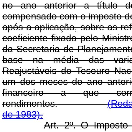
no ano anterior a título d
compensado com o imposto de
após a aplicação, sobre as re
coeficiente fixado pelo Minis
da Secretaria de Planejament
base na média das varia
Reajustáveis do Tesouro Nac
um dos meses do ano anterio
financeiro a que cor
rendimentos.
(Reda
de 1983).
Art. 2º. O Imposto