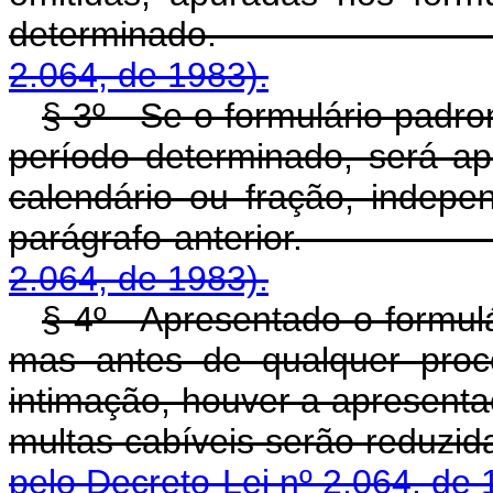
determinado
2.064, de 1983).
§ 3º - Se o formulário padro
período determinado, será a
calendário ou fração, indep
parágrafo anterior
2.064, de 1983).
§ 4º - Apresentado o formulá
mas antes de qualquer proce
intimação, houver a apresenta
multas cabíveis serão
pelo Decreto-Lei nº 2.064, de 