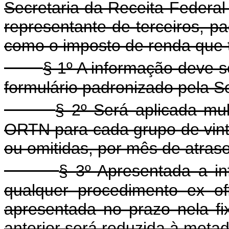
Secretaria da Receita Federal
representante de terceiros, pa
como o imposto de renda que t
§ 1º A informação deve s
formulário padronizado pela Se
§ 2º Será aplicada mu
ORTN para cada grupo de vint
ou omitidas, por mês de atraso
§ 3º Apresentada a i
qualquer procedimento ex off
apresentada no prazo nela fi
anterior será reduzida à metad