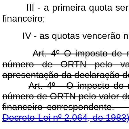
III - a primeira quota s
financeiro;
IV - as quotas vencerão n
Art. 4º O imposto de r
número de ORTN pelo val
apresentação da declaração d
Art. 4º - O imposto de 
número de ORTN pelo valor de
financeiro corres
Decreto-Lei nº 2.064, de 1983)