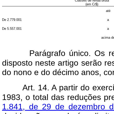
Classes de renda bruta
(em Cr$)
até
De 2.779.001
a
De 5.557.001
a
acima d
Parágrafo único. Os 
disposto neste artigo serão re
do nono e do décimo anos, con
Art. 14. A partir do exer
1983, o total das reduções pr
1.841, de 29 de dezembro 