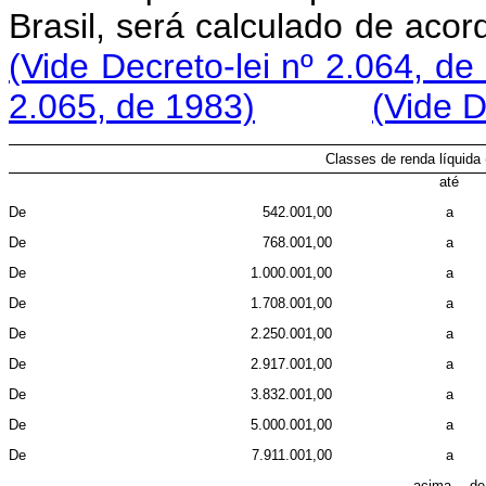
Brasil, será calculado de aco
(Vide Decreto-lei nº 2.064, de
2.065, de 1983)
(Vide D
Classes de renda líquida
até
De
542.001,00
a
De
768.001,00
a
De
1.000.001,00
a
De
1.708.001,00
a
De
2.250.001,00
a
De
2.917.001,00
a
De
3.832.001,00
a
De
5.000.001,00
a
De
7.911.001,00
a
acima de