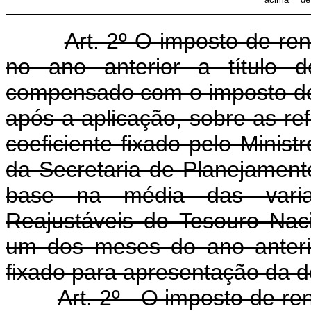
Art. 2º O imposto de ren
no ano anterior a título d
compensado com o imposto de
após a aplicação, sobre as re
coeficiente fixado pelo Minis
da Secretaria de Planejament
base na média das varia
Reajustáveis do Tesouro Nac
um dos meses do ano anterio
fixado para apresentação da d
Art. 2º - O imposto de re