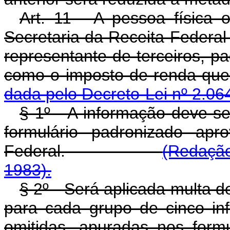
Art. 11 - A pessoa física 
Secretaria da Receita Federal
representante de terceiros, pa
como o imposto de ren
dada pelo Decreto-Lei nº 2.06
§ 1º - A informação deve s
formulário padronizado apr
Federal.
(Redação
1983).
§ 2º - Será aplicada multa 
para cada grupo de cinco in
omitidas, apuradas nos form