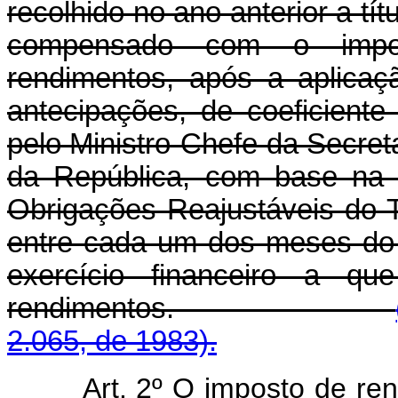
recolhido no ano anterior a tí
compensado com o impo
rendimentos, após a aplicaç
antecipações, de coeficiente
pelo Ministro-Chefe da Secret
da República, com base na 
Obrigações Reajustáveis do 
entre cada um dos meses do 
exercício financeiro a qu
rendimentos.
2.065, de 1983).
Art. 2º O imposto de ren