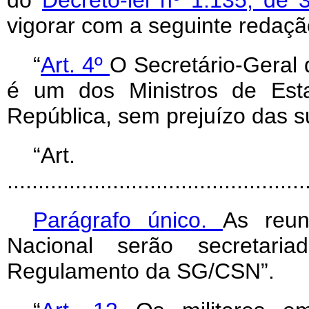
do
Decreto-lei nº 1.135, de
vigorar com a seguinte redaçã
“
Art. 4º
O Secretário-Geral
é um dos Ministros de Est
República, sem prejuízo das su
“Ar
................................................
Parágrafo único.
As reu
Nacional serão secretar
Regulamento da SG/CSN”.