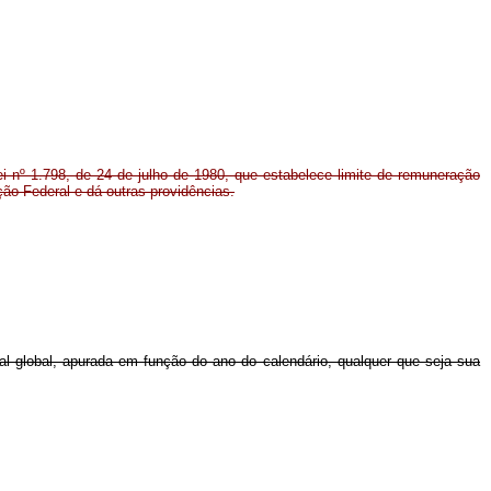
ei nº 1.798, de 24 de julho de 1980, que estabelece limite de remuneração
ão Federal e dá outras providências.
al global, apurada em função do ano do calendário, qualquer que seja sua