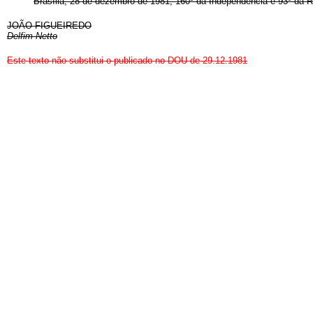
Brasília, 28 de dezembro de 1981; 160º da Independência e 93º da R
JOÃO FIGUEIREDO
Delfim Netto
Este texto não substitui o publicado no DOU de 29.12.198
1