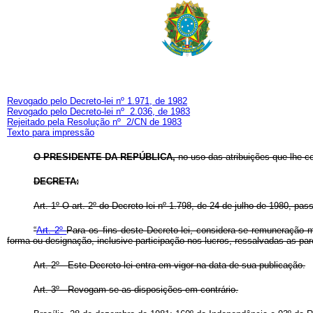
Revogado pelo Decreto-lei nº 1.971, de 1982
Revogado pelo Decreto-lei nº 2.036, de 1983
Rejeitado pela Resolução nº 2/CN de 1983
Texto para impressão
O PRESIDENTE DA REPÚBLICA
,
no uso das atribuições que lhe conf
DECRETA:
Art
. 1º O art. 2º do Decreto-lei nº 1.798, de 24 de julho de 1980, pa
“
Art. 2º
Para os fins deste Decreto-lei, considera-se remuneração 
forma ou designação, inclusive participação nos lucros, ressalvadas as parce
Art
. 2º - Este Decreto-lei entra em vigor na data de sua publicação.
Art
. 3º - Revogam-se as disposições em contrário.