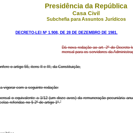
Presidência da República
Casa Civil
Subchefia para Assuntos Jurídicos
DECRETO-LEI Nº 1.908, DE 28 DE DEZEMBRO DE 1981.
Dá nova redação ao art. 2º do Decreto-l
mensal para os servidores da Administraç
ere o artigo 55, itens Il e III, da Constituição,
ssa vigorar com a seguinte redação:
mensal o equivalente a 1/12 (um doze avos) da remuneração pecuniária anu
las referidas no § 2º de artigo 1º.”