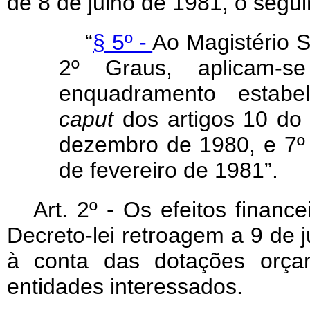
de 8 de julho de 1981, o segui
“
§ 5º -
Ao Magistério S
2º Graus, aplicam-s
enquadramento estabel
caput
dos artigos 10 do 
dezembro de 1980, e 7º 
de fevereiro de 1981”.
Art
. 2º - Os efeitos financ
Decreto-lei retroagem a 9 de 
à conta das dotações orçam
entidades interessados.