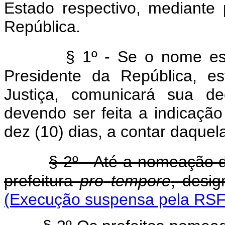
Estado respectivo, mediante
República.
§ 1º - Se o nome esco
Presidente da República, es
Justiça, comunicará sua d
devendo ser feita a indicaçã
dez (10) dias, a contar daque
§ 2º - Até a nomeação do
prefeitura
pro
tempore
, desig
(Execução suspensa pela RSF 