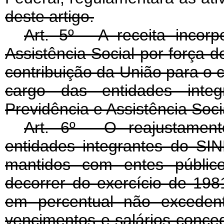
deste artigo.
Art
. 5º - A receita incor
Assistência Social por força do
contribuição da União para o 
cargo das entidades inte
Previdência e Assistência Soc
Art
. 6º - O reajustament
entidades integrantes do S
mantidos com entes público
decorrer do exercício de 19
em percentual não excedent
vencimentos e salários conce