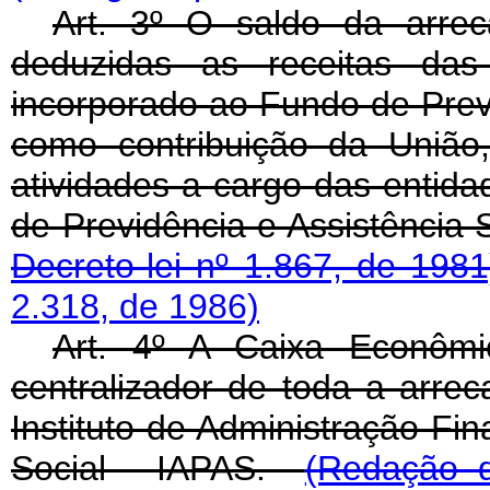
Art. 3º O saldo da arrec
deduzidas as receitas das
incorporado ao Fundo de Previ
como contribuição da União
atividades a cargo das entida
de Previdência e Assistência
Decreto-lei nº 1.867, de 1981
2.318, de 1986)
Art. 4º A Caixa Econôm
centralizador de toda a arre
Instituto de Administração Fin
Social - IAPAS.
(Redação d