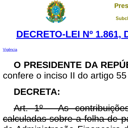
Pres
Subch
DECRETO-LEI Nº 1.861, 
Vigência
O PRESIDENTE DA REPÚ
confere o inciso II do artigo 5
DECRETA:
Art
. 1º - As contribuiçõ
calculadas sobre a folha de p