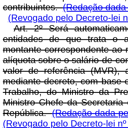
contribuintes.
(Redação dada p
(Revogado pelo Decreto-lei n
Art. 2º Será automatica
entidades de que trata o a
montante correspondente ao r
alíquota sobre o salário-de-co
valor de referência (MVR), 
mediante decreto, com base e
Trabalho, do Ministro da Pre
Ministro Chefe da Secretaria
República.
(Redação dada pel
(Revogado pelo Decreto-lei nº