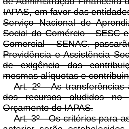
de Administração Financeira d
IAPAS, em favor das entidades,
Serviço Nacional de Aprendi
Social do Comércio - SESC e
Comercial - SENAC,
passarã
Previdência e Assistência Soc
de exigência das contribui
mesmas alíquotas e contribuin
Art
. 2º - As transferências
dos recursos aludidos no 
Orçamento do IAPAS.
Art
. 3º - Os critérios para a