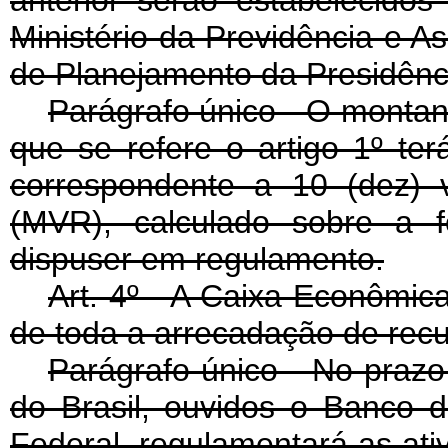
anterior serão estabelecido
Ministério da Previdência e As
de Planejamento da Presidênc
Parágrafo único - O montan
que se refere o artigo 1º te
correspondente a 10 (dez) 
(MVR), calculado sobre a 
dispuser em regulamento.
Art
. 4º - A Caixa Econômica
de toda a arrecadação de rec
Parágrafo único - No prazo 
do Brasil, ouvidos o Banco 
Federal, regulamentará as ati