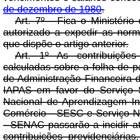
de dezembro de 1980
.
Art
. 7º - Fica o Ministério
autorizado a expedir as nor
que dispõe o artigo anterior.
Art. 1º As contribuiçõe
calculadas sobre a folha de p
de Administração Financeira d
IAPAS em favor do Serviço S
Nacional de Aprendizagem Ind
Comércio - SESC e Serviço N
- SENAC passarão a incidir a
contribuições previdenciári