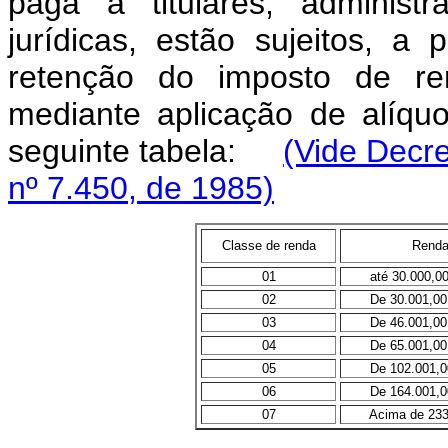
paga a titulares, administ
jurídicas, estão sujeitos, a
retenção do imposto de re
mediante aplicação de alíqu
seguinte tabela:
(Vide Decre
nº 7.450, de 1985)
Classe de renda
Renda
01
até 30.000,0
02
De 30.001,00 a
03
De 46.001,00 a
04
De 65.001,00 a
05
De 102.001,00 
06
De 164.001,00 
07
Acima de 233.