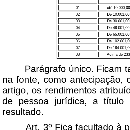
01
até 10.000,00
02
De 10.001,00 a
03
De 30.001,00 a
04
De 46.001,00 a
05
De 65.001,00 a
06
De 102.001,00 
07
De 164.001,00 
08
Acima de 233.
Parágrafo único. Ficam 
na fonte, como antecipação, 
artigo, os rendimentos atribuí
de pessoa jurídica, a título
resultado.
Art. 3º Fica facultado à pes