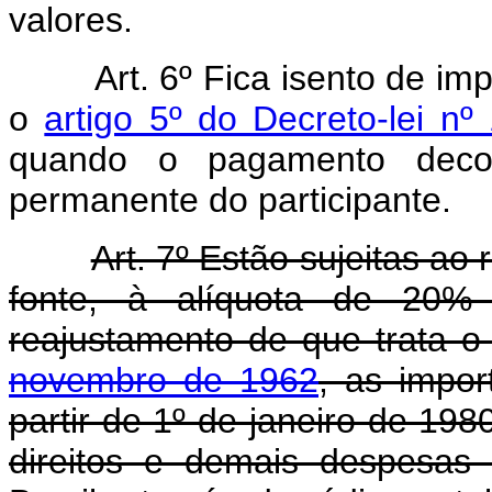
valores.
Art. 6º Fica isento de im
o
artigo 5º do Decreto-lei n
quando o pagamento decorr
permanente do participante.
Art. 7º Estão sujeitas ao
fonte, à alíquota de 20% 
reajustamento de que trata 
novembro de 1962
, as impor
partir de 1º de janeiro de 19
direitos e demais despesas