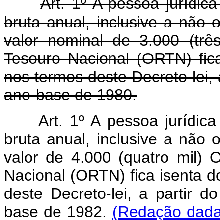
Art. 1º A pessoa jurídica
bruta anual, inclusive a não o
valor nominal de 3.000 (trê
Tesouro Nacional (ORTN) fic
nos termos deste Decreto-lei, a
ano-base de 1980.
Art. 1º A pessoa jurídica
bruta anual, inclusive a não o
valor de 4.000 (quatro mil) 
Nacional (ORTN) fica isenta d
deste Decreto-lei, a partir d
base de 1982.
(Redação dada 