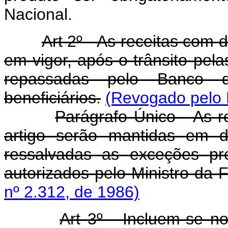
Nacional.
Art 2º - As receitas com 
em vigor, após o trânsito pel
repassadas pelo Banco d
beneficiários.
(Revogado pelo D
Parágrafo Único - As r
artigo serão mantidas em d
ressalvadas as exceções pr
autorizados pelo Ministro da 
nº 2.312, de 1986)
Art 3º - Incluem-se no