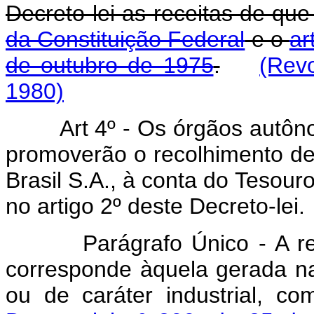
Decreto-lei as receitas de qu
da Constituição Federal
e o
ar
de outubro de 1975
.
(Revo
1980)
Art 4º - Os órgãos autônomo
promoverão o recolhimento de
Brasil S.A., à conta do Tesour
no artigo 2º deste Decreto-lei.
Parágrafo Único - A recei
corresponde àquela gerada na
ou de caráter industrial, co