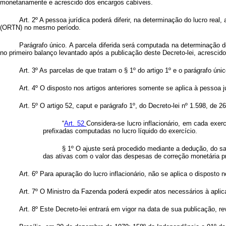
monetariamente e acrescido dos encargos cabíveis.
Art. 2º A pessoa jurídica poderá diferir, na determinação do lucro rea
(ORTN) no mesmo período.
Parágrafo único. A parcela diferida será computada na determinação de 
no primeiro balanço levantado após a publicação deste Decreto-lei, acrescidos
Art. 3º As parcelas de que tratam o § 1º do artigo 1º e o parágrafo ú
Art. 4º O disposto nos artigos anteriores somente se aplica à pessoa
Art. 5º O artigo 52, caput e parágrafo 1º, do Decreto-lei nº 1.598, de
“
Art. 52
Considera-se lucro inflacionário, em cada exer
prefixadas computadas no lucro líquido do exercício.
§ 1º O ajuste será procedido mediante a dedução, do s
das ativas com o valor das despesas de correção monetária p
Art. 6º Para apuração do lucro inflacionário, não se aplica o disposto 
Art. 7º O Ministro da Fazenda poderá expedir atos necessários à aplic
Art. 8º Este Decreto-lei entrará em vigor na data de sua publicação, 