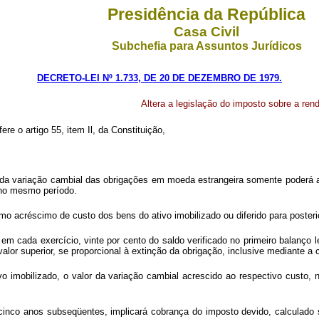
Presidência da República
Casa Civil
Subchefia para Assuntos Jurídicos
DECRETO-LEI Nº 1.733, DE 20 DE DEZEMBRO DE 1979.
Altera a legislação do imposto sobre a ren
re o artigo 55, item Il, da Constituição,
da variação cambial das obrigações em moeda estrangeira somente poderá apr
 no mesmo período.
 acréscimo de custo dos bens do ativo imobilizado ou diferido para posteri
 em cada exercício, vinte por cento do saldo verificado no primeiro balanço 
valor superior, se proporcional à extinção da obrigação, inclusive mediante a
ivo imobilizado, o valor da variação cambial acrescido ao respectivo custo
cinco anos subseqüentes, implicará cobrança do imposto devido, calculado s