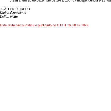
Brasília, em 20 de dezembro de 1979; 158º da Independência e 91º da
JOÃO FIGUEIREDO
Karlos Rischbieter
Delfim Netto
Este texto não substitui o publicado no D.O.U. de 20.12.1979