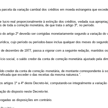
l, a parcela da variação cambial dos créditos em moeda estrangeira que exced
lucro real proporcionalmente à extinção dos créditos, vedada sua apropriação
 de toda a correção monetária, de que trata o artigo 3º, no período.
nico do artigo 2º deverão ser corrigidas monetariamente segundo a variação d
 jurídica, cujo período ou períodos-base inclua qualquer dos meses do segund
 26 de dezembro de 1977, passa a vigorar com a seguinte redação, mantidos os
cício social, o saldo credor da conta de correção monetária ajustado pela d
aldo credor da conta de correção monetária, de montante correspondente à s
refixada que exceder o das receitas da mesma natureza.”.
nos artigos 1º a 4º deste Decreto-lei, computando-se integralmente a variação 
ação do disposto neste Decreto-lei.
revogadas as disposições em contrário.