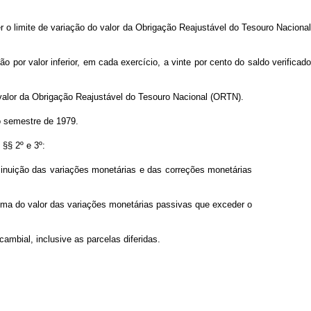
er o limite de variação do valor da Obrigação Reajustável do Tesouro Nacional
 por valor inferior, em cada exercício, a vinte por cento do saldo verificado
o valor da Obrigação Reajustável do Tesouro Nacional (ORTN).
o semestre de 1979.
 §§ 2º e 3º:
iminuição das variações monetárias e das correções monetárias
oma do valor das variações monetárias passivas que exceder o
cambial, inclusive as parcelas diferidas.