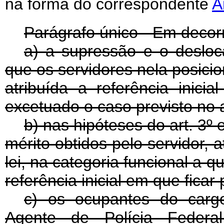
na forma do correspondente
A
Parágrafo único - Em decorr
a) a supressão e o desloc
que os servidores nela posic
atribuída a referência inici
excetuado o caso previsto no a
b) nas hipóteses do art. 3º 
mérito obtidos pelo servidor, 
lei, na categoria funcional a 
referência inicial em que ficar
c) os ocupantes do cargo
Agente de Polícia Federal 