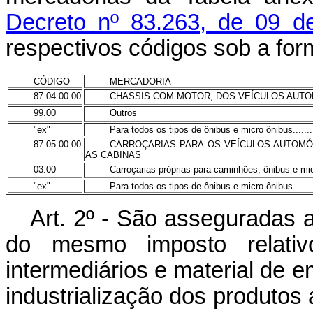
Decreto nº 83.263, de 09 
respectivos códigos sob a for
CÓDIGO
MERCADORIA
87.04.00.00
CHASSIS COM MOTOR, DOS VEÍCULOS AUTOM
99.00
Outros
"
ex"
Para todos os tipos de ônibus e micro ônibus...........
87.05.00.00
CARROÇARIAS PARA OS VEÍCULOS AUTOMÓVE
AS CABINAS
03.00
Carroçarias próprias para caminhões, ônibus e mi
"ex"
Para todos os tipos de ônibus e micro ônibus...........
Art
. 2º - São asseguradas a
do mesmo imposto relativ
intermediários e material de 
industrialização dos produtos 