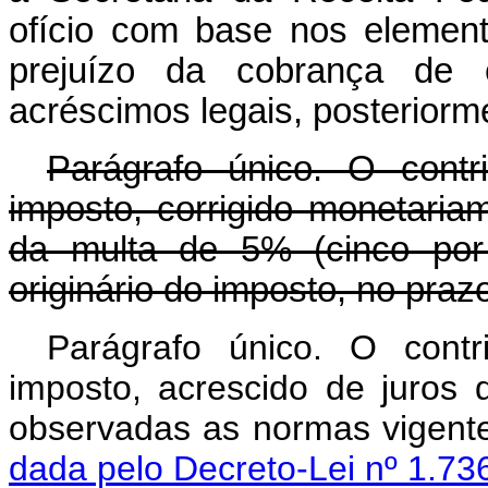
ofício com base nos elemen
prejuízo da cobrança de e
acréscimos legais, posteriorm
Parágrafo único. O contr
imposto, corrigido monetaria
da multa de 5% (cinco por 
originário do imposto, no prazo
Parágrafo único. O cont
imposto, acrescido de juros
observadas as normas vigent
dada pelo Decreto-Lei nº 1.73