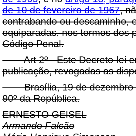
de 10 de fevereiro de 1967
, n
contrabando ou descaminho, e
equiparadas, nos termos dos p
Código Penal.
Art 2º - Este Decreto-lei en
publicação, revogadas as disp
Brasília, 19 de dezembro d
90º da República.
ERNESTO GEISEL
Armando Falcão