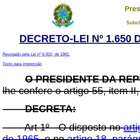
Pres
Subch
DECRETO-LEI Nº 1.650 
Revogado pela Lei nº 6.910, de 1981.
Texto para impressão
O PRESIDENTE DA RE
lhe confere o artigo 55, item II
DECRETA:
Art 1º - O disposto no
art
de 1965
, e no
artigo 18, parág