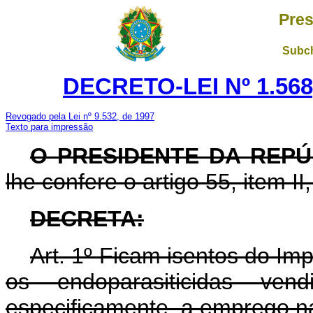
Pres
Subch
DECRETO-LEI Nº 1.568
Revogado pela Lei nº 9.532, de 1997
Texto para impressão
O PRESIDENTE DA REPÚ
lhe confere o artigo 55, item II
DECRETA:
Art
. 1º Ficam isentos do Imp
os endoparasiticidas ven
especificamente, a emprego n