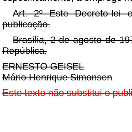
Art
. 2º Este Decreto-lei
publicação.
Brasília, 2 de agosto de 1
República.
ERNESTO GEISEL
Mário Henrique Simonsen
Este texto não substitui o pub