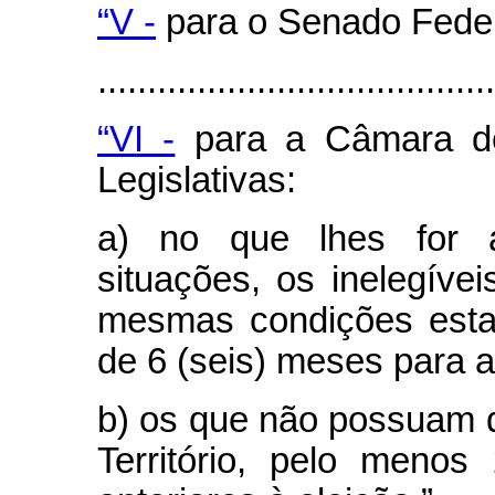
“V -
para o Senado Feder
.......................................
“VI -
para a Câmara do
Legislativas:
a) no que lhes for ap
situações, os inelegíve
mesmas condições esta
de 6 (seis) meses para a
b) os que não possuam do
Território, pelo menos