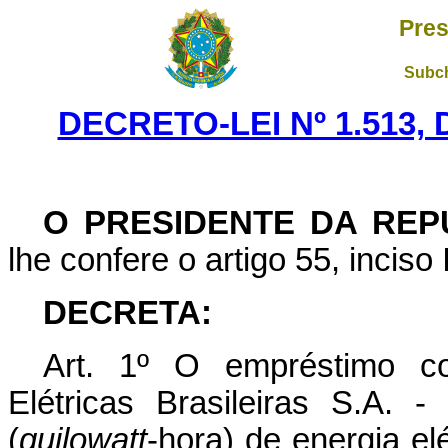
Pres
Subch
DECRETO-LEI Nº 1.513,
O PRESIDENTE DA REP
lhe confere o artigo 55, inciso 
DECRETA:
Art
. 1º O empréstimo co
Elétricas Brasileiras S.A
(
quilowatt
-hora) de energia elé