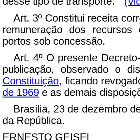
desse tipo de transporte.
(Vi
Art
. 3º Constitui receita 
remuneração dos recursos 
portos sob concessão.
Art
. 4º O presente Decreto-
publicação, observado o d
Constituição,
ficando revoga
de 1969
e as demais disposiçõ
Brasília, 23 de dezembro d
da República.
ERNESTO GEISEL