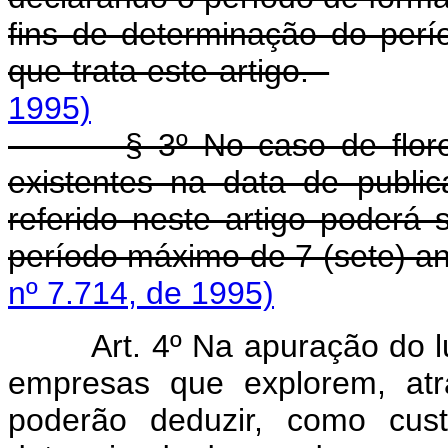
fins de determinação do per
que trata este artigo.
1995)
§ 3º No caso de floresta
existentes na data de public
referido neste artigo poderá 
período máximo de 7 (sete) a
nº 7.714, de 1995)
Art. 4º Na apuração do l
empresas que explorem, atra
poderão deduzir, como cus