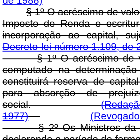
de 1988)
§ 1º O acréscimo de valor
Imposto de Renda e escritur
incorporação ao capital, s
Decreto-lei número 1.109, de 
§ 1º O acréscimo de v
computado na determinação 
constituirá reserva de capit
para absorção de prejuíz
social.
(Redação
1977)
(Revogado 
§ 2º Os Ministros da Faze
declarando o período de forma