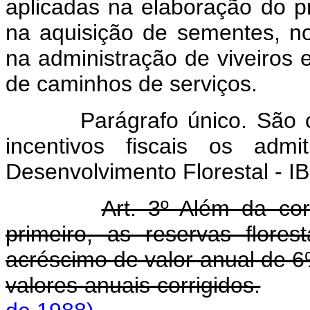
aplicadas na elaboração do pr
na aquisição de sementes, no 
na administração de viveiros 
de caminhos de serviços.
Parágrafo único. São c
incentivos fiscais os admit
Desenvolvimento Florestal - I
Art. 3º Além da cor
primeiro, as reservas flor
acréscimo de valor anual de 6%
valores anuais corrigidos.