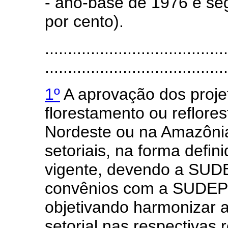
- ano-base de 1976 e segu
por cento).
........................................
........................................
1º
A aprovação dos proje
florestamento ou reflore
Nordeste ou na Amazônia
setoriais, na forma defin
vigente, devendo a SUD
convênios com a SUDEP
objetivando harmonizar a
setorial nas respectivas 