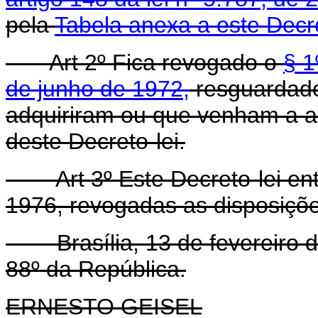
pela
Tabela anexa a este Decre
Art 2º Fica revogado o
§ 1
de junho de 1972,
resguardados
adquiriram ou que venham a ad
deste Decreto-lei.
Art 3º Este Decreto-lei e
1976, revogadas as disposiçõe
Brasília, 13 de fevereiro d
88º da República.
ERNESTO GEISEL