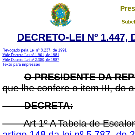
Pres
Subch
DECRETO-LEI Nº 1.447, 
Revogado pela Lei nº 8.237, de 1991
Vide Decreto Lei nº 1.901, de 1981
Vide Decreto Lei nº 2.380, de 1987
Texto para impressão
O PRESIDENTE DA RE
que lhe confere o item III, do 
DECRETA:
Art 1º A Tabela de Escalo
artigo 148 da lei nº 5.787, de