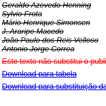
Geraldo Azevedo Henning
Sylvio Frota
Mário Henrique Simonsen
J. Araripe Macedo
João Paulo dos Reis Velloso
Antonio Jorge Correa
Este texto não substitui o pu
Download para tabela
Download para substituição da