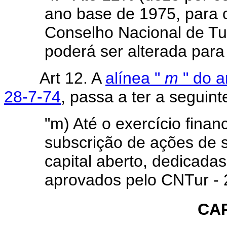
ano base de 1975, para 
Conselho Nacional de T
poderá ser alterada para
Art 12. A
alínea "
m
" do a
28-7-74
, passa a ter a seguin
"m) Até o exercício finan
subscrição de ações de
capital aberto, dedicada
aprovados pelo CNTur - 
CAP