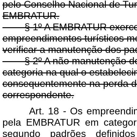
pelo Conselho Nacional de Tur
EMBRATUR.
§ 1º A EMBRATUR exercerá 
empreendimentos turísticos me
verificar a manutenção dos pad
§ 2º A não manutenção de t
categoria na qual o estabelecim
consequentemente na perda dos
correspondente.
Art. 18 - Os empreendim
pela EMBRATUR em categoria
segundo padrões definido