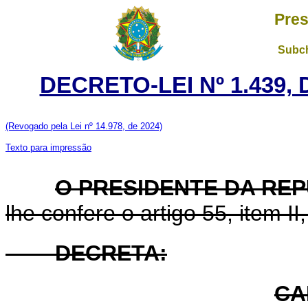
Pres
Subch
DECRETO-LEI Nº 1.439,
(Revogado pela Lei nº 14.978, de 2024)
Texto para impressão
O PRESIDENTE DA RE
lhe confere o artigo 55, item II
DECRETA:
CA