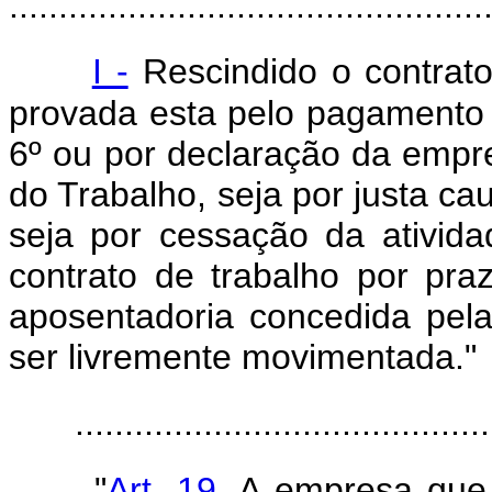
................................................
I -
Rescindido o contrato
provada esta pelo pagamento d
6º ou por declaração da empre
do Trabalho, seja por justa ca
seja por cessação da ativid
contrato de trabalho por pra
aposentadoria concedida pela
ser livremente movimentada."
..........................................
"
Art. 19.
A empresa que n