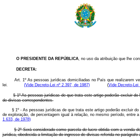
O PRESIDENTE DA REPÚBLICA
, no uso da atribuição que lhe conf
DECRETA:
Art. 1º As pessoas jurídicas domiciliadas no País que realizarem ve
lei.
(Vide Decreto-Lei nº 2.397, de 1987)
(
Vide Decreto-Lei 
§
1º As pessoas
jurídicas de que trata este artigo poderão excluir d
de divisas correspondentes.
§ 1º - As pessoas jurídicas de que trata este artigo poderão excluir do 
de exploração, de percentagem igual à relação, no mesmo período, entr
1.633, de 1978)
§ 2º Será considerado como parcela de lucro obtida com a venda de 
jurídica, obedecida a limitação do ingresso de divisas referida no parágrafo a