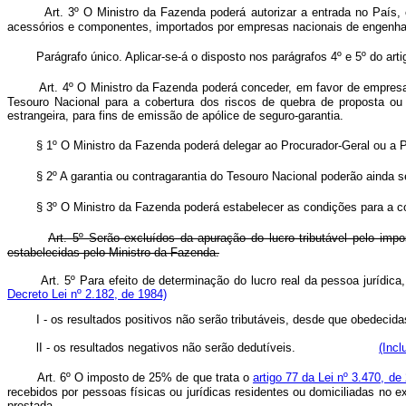
Art. 3º O Ministro da Fazenda poderá autorizar a entrada no País
acessórios e componentes, importados por empresas nacionais de engenhari
Parágrafo único. Aplicar-se-á o disposto nos parágrafos 4º e 5º do ar
Art. 4º O Ministro da Fazenda poderá conceder, em favor de empresa
Tesouro Nacional para a cobertura dos riscos de quebra de proposta ou 
estrangeira, para fins de emissão de apólice de seguro-garantia.
§ 1º O Ministro da Fazenda poderá delegar ao Procurador-Geral ou a P
§ 2º A garantia ou contragarantia do Tesouro Nacional poderão ainda 
§ 3º O Ministro da Fazenda poderá estabelecer as condições para a co
Art. 5º Serão excluídos da apuração do lucro tributável pelo imp
estabelecidas pelo Ministro da Fazenda.
Art. 5º Para efeito de determinação do lucro real da pessoa j
Decreto Lei nº 2.182, de 1984)
I - os resultados positivos não serão tributáveis, desde que obedecidas
lI - os resultados negativos não serão dedutíveis.
(Incl
Art. 6º O imposto de 25% de que trata o
artigo 77 da Lei nº 3.470, d
recebidos por pessoas físicas ou jurídicas residentes ou domiciliadas no 
prestada.