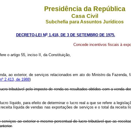
Presidência da República
Casa Civil
Subchefia para Assuntos Jurídicos
o
DECRETO-LEI N
1.418, DE 3 DE SETEMBRO DE 1975.
Concede incentivos fiscais à expo
ere o artigo 55, inciso II, da Constituição,
nda, ao exterior, de serviços relacionados em ato do Ministro da Fazenda, fa
nº 2.413, de 1988
)
o lucro tributável pelo imposto de renda os resultados obtidos com a venda do
lucro líquido, para efeito de determinar o lucro real a que se refere a legisl
e a receita líquida de vendas nas exportações de serviços e o total da
serviços ao exterior o mesmo percentual do lucro tributável que as receitas
nterior.