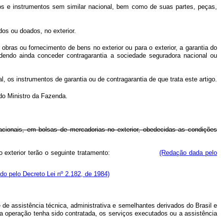
hos e instrumentos sem similar nacional, bem como de suas partes, peças,
dos ou doados, no exterior.
ras ou fornecimento de bens no exterior ou para o exterior, a garantia do
odendo ainda conceder contragarantia a sociedade seguradora nacional ou
 os instrumentos de garantia ou de contragarantia de que trata este artigo.
 do Ministro da Fazenda.
nacionais, em bolsas de mercadorias no exterior, obedecidas as condições
rcadorias no exterior terão o seguinte tratamento:
(Redação dada pelo
ído pelo Decreto Lei nº 2.182, de 1984)
 de assistência técnica, administrativa e semelhantes derivados do Brasil e
 a operação tenha sido contratada, os serviços executados ou a assistência