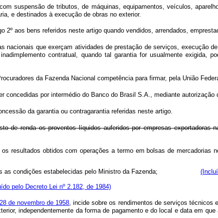
, com suspensão de tributos, de máquinas, equipamentos, veículos, aparel
a, e destinados à execução de obras no exterior.
tigo 2º aos bens referidos neste artigo quando vendidos, arrendados, empresta
s nacionais que exerçam atividades de prestação de serviços, execução de ob
inadimplemento contratual, quando tal garantia for usualmente exigida, p
rocuradores da Fazenda Nacional competência para firmar, pela União Federal,
ser concedidas por intermédio do Banco do Brasil S.A., mediante autorização
ncessão da garantia ou contragarantia referidas neste artigo.
osto de renda os proventos líquidos auferidos por empresas exportadoras 
urídica, os resultados obtidos com operações a termo em bolsas de me
 as condições estabelecidas pelo Ministro da Fazenda;
(Inclu
uído pelo Decreto Lei nº 2.182, de 1984)
e 28 de novembro de 1958
, incide sobre os rendimentos de serviços técnicos e
exterior, independentemente da forma de pagamento e do local e data em que