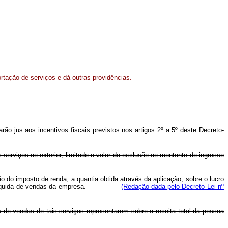
rtação de serviços e dá outras providências.
rão jus aos incentivos fiscais previstos nos artigos 2º a 5º deste Decreto-
s serviços ao exterior, limitado o valor da exclusão ao montante do ingresso
ação do imposto de renda, a quantia obtida através da aplicação, sobre o lucro
 receita líquida de vendas da empresa.
(Redação dada pelo Decreto Lei nº
 de vendas de tais serviços representarem sobre a receita total da pessoa