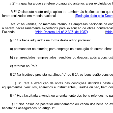
§ 2º - a quantia a que se refere o parágrafo anterior, a ser excluída d
§ 3º O disposto neste artigo aplica-se também às hipóteses em que 
forem realizados em moeda nacional.
(Redação dada pelo Decret
Art. 2º As vendas, no mercado interno, às empresas nacionais de en
a serem necessariamente exportados para execução de obras contratadas no
Fazenda.
(Vide Decreto-Lei nº 2.397, de 1987)
(
Vide
§ 1º Os bens adquiridos na forma deste artigo poderão:
a) permanecer no exterior, para emprego na execução de outras obras
b)
ser arrendados, emprestados, vendidos ou doados, após a conclus
c) retornar ao País.
§ 2º Na hipótese prevista na alínea "
c
" do § 1º, os bens serão consid
§ 3º Para a execução de obras nas condições definidas neste ar
equipamentos, veículos, aparelhos e instrumentos, usados ou não, bem com
§ 4º Fica facultada a venda ou arrendamento dos bens referidos no pa
§
5º
Nos casos de posterior arrendamento ou venda dos bens no exte
benefícios assegurados no artigo 1º.