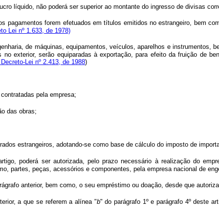
o lucro líquido, não poderá ser superior ao montante do ingresso de divisas co
os pagamentos forem efetuados em títulos emitidos no estrangeiro, bem com
o Lei nº 1.633, de 1978)
genharia, de máquinas, equipamentos, veículos, aparelhos e instrumentos, 
 exterior, serão equiparadas à exportação, para efeito da fruição de benef
 Decreto-Lei nº 2.413, de 1988
)
 contratadas pela empresa;
ão das obras;
erados estrangeiros, adotando-se como base de cálculo do imposto de importaç
tigo, poderá ser autorizada, pelo prazo necessário à realização do empr
o, partes, peças, acessórios e componentes, pela empresa nacional de enge
rágrafo anterior, bem como, o seu empréstimo ou doação, desde que autoriza
rior, a que se referem a alínea "
b
" do parágrafo 1º e parágrafo 4º deste ar