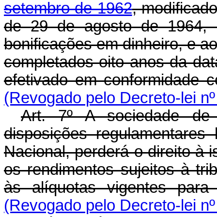
setembro de 1962
, modificado
de 29 de agosto de 1964, n
bonificações em dinheiro, e a
completados oito anos da data 
efetivado em conformidade co
(Revogado pelo Decreto-lei nº
Art
. 7º A sociedade de 
disposições regulamentares
Nacional, perderá o direito à i
os rendimentos sujeitos à tri
às alíquotas vigentes para
(Revogado pelo Decreto-lei nº