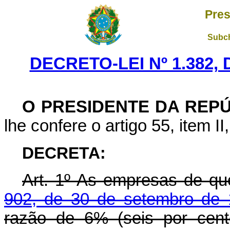
Pres
Subch
DECRETO-LEI Nº 1.382,
O PRESIDENTE DA REP
lhe confere o artigo 55, item II
DECRETA:
Art
. 1º As empresas de qu
902, de 30 de setembro de
razão de 6% (seis por cent