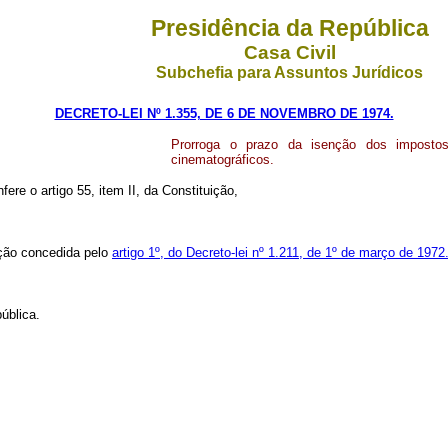
Presidência da República
Casa Civil
Subchefia para Assuntos Jurídicos
DECRETO-LEI Nº 1.355, DE 6 DE NOVEMBRO DE 1974.
Prorroga o prazo da isenção dos impostos
cinematográficos.
fere o artigo 55, item II, da Constituição,
nção concedida pelo
artigo 1º, do Decreto-lei nº 1.211, de 1º de março de 1972
ública.