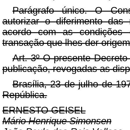
Parágrafo único. O Cons
autorizar o diferimento das 
acordo com as condições 
transação que lhes der origem
Art
. 3º O presente Decreto-
publicação, revogadas as disp
Brasília, 23 de julho de 1
República.
ERNESTO GEISEL
Mário Henrique Simonsen