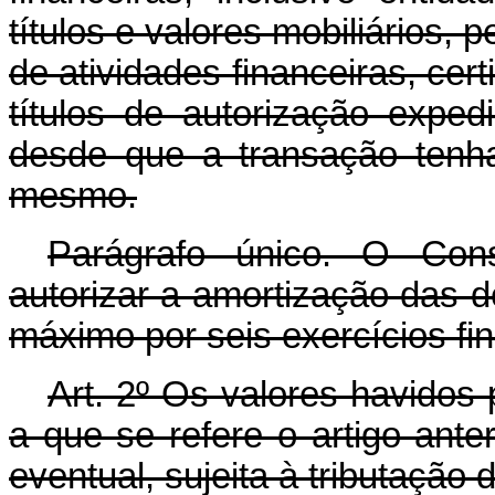
títulos e valores mobiliários, 
de atividades financeiras, cert
títulos de autorização exped
desde que a transação tenha
mesmo.
Parágrafo único. O Cons
autorizar a amortização das d
máximo por seis exercícios fin
Art
. 2º Os valores havidos 
a que se refere o artigo ante
eventual, sujeita à tributação