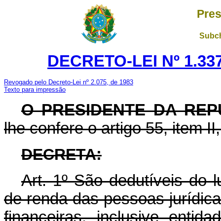
Pres
Subch
DECRETO-LEI Nº 1.337
Revogado pelo Decreto-Lei nº 2.075, de 1983
Texto para impressão
O PRESIDENTE DA REP
lhe confere o artigo 55, item II
DECRETA
:
Art
. 1º São dedutíveis do l
de renda das pessoas jurídica
financeiras, inclusive entid