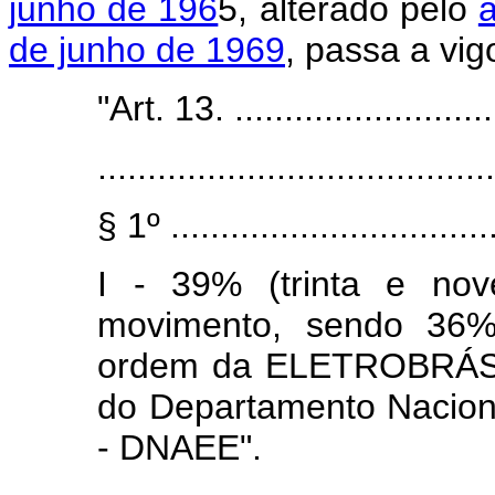
junho de 196
5, alterado pelo
a
de junho de 1969
, passa a vi
"Art. 13. ............................
........................................
§ 1º .................................
I - 39% (trinta e no
movimento, sendo 36% 
ordem da ELETROBRÁS, 
do Departamento Naciona
- DNAEE".