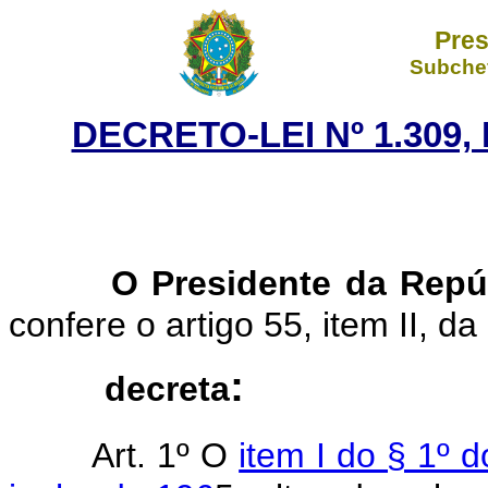
Pres
Subchef
DECRETO-LEI Nº 1.309,
O Presidente da Repú
confere o artigo 55, item II, da
:
decreta
Art. 1º O
item I do § 1º d