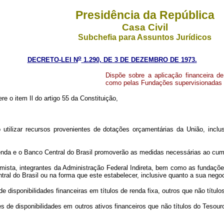
Presidência da República
Casa Civil
Subchefia para Assuntos Jurídicos
o
DECRETO-LEI N
1.290, DE 3 DE DEZEMBRO DE 1973.
Dispõe sobre a aplicação financeira de
como pelas Fundações supervisionadas p
re o item Il do artigo 55 da Constituição,
o utilizar recursos provenientes de dotações orçamentárias da União, inc
.
zenda e o Banco Central do Brasil promoverão as medidas necessárias ao cumpr
ista, integrantes da Administração Federal Indireta, bem como as fundações
tral do Brasil ou na forma que este estabelecer, inclusive quanto a sua nego
 de disponibilidades financeiras em títulos de renda fixa, outros que não títu
s de disponibilidades em outros ativos financeiros que não títulos do Tesour