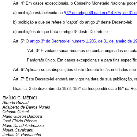
Art
. 4º Em casos excepcionais, o Conselho Monetário Nacional poderá
a) proibição estabelecida no
§ 9º do artigo 49 da Lei nº 4.595, de 31
b) proibição a que se refere o “
caput
” do artigo 1º deste Decreto-lei;
c) proibições de que trata o artigo 3º deste Decreto-lei.
Art
. 5º O
artigo 3º do Decreto-lei número 1.205, de 31 de janeiro de 1
“Art. 3º É vedado sacar recursos de contas originadas de cota
Parágrafo único. Em casos excepcionais e para fins específic
Art
. 6º Aplicam-se as disposições deste Decreto-lei às entidades sob 
Art
. 7º Este Decreto-lei entrará em vigor na data de sua publicação, 
Brasília, 3 de dezembro de 1973; 152º da Independência e 85º da Rep
EMÍLIO G. MÉDICI
Alfredo Buzaid
Adalberto de Barros Nunes
Orlando Geisel
Mário Gibson Barboza
José Flávio Pécora
Mário David Andreazza
Moura Cavalcanti
Jarbas G. Passarinho