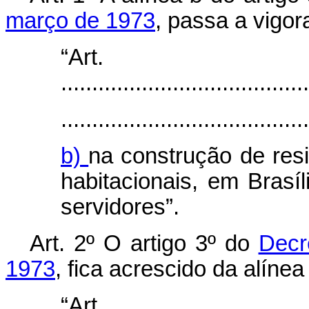
março de 1973
, passa a vigor
“Ar
........................................
........................................
b)
na construção de resi
habitacionais, em Brasíl
servidores”.
Art
. 2º O artigo 3º do
Decr
1973
, fica acrescido da alíne
“Ar