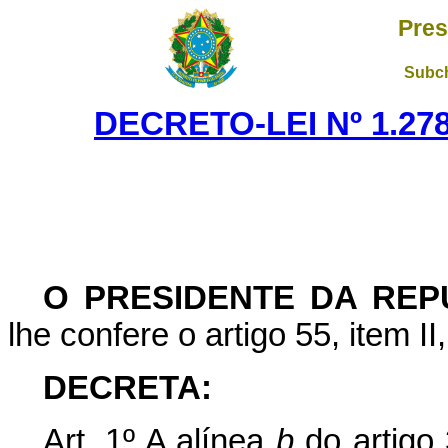
Pres
Subch
DECRETO-LEI Nº 1.278
O PRESIDENTE DA REP
lhe confere o artigo 55, item II
DECRETA:
Art
. 1º A alínea
b
do artigo