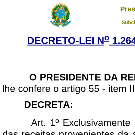
Pres
Subch
o
DECRETO-LEI N
1.26
O PRESIDENTE DA R
lhe confere o artigo 55 - item I
DECRETA:
Art. 1º Exclusivamente 
das receitas provenientes da