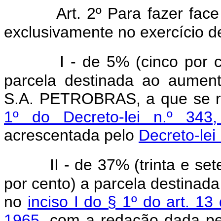
Art. 2º Para fazer fac
exclusivamente no exercício d
I - de 5% (cinco por 
parcela destinada ao aumento
S.A. PETROBRAS, a que se r
1º do Decreto-lei n.º 3
acrescentada pelo
Decreto-lei
II - de 37% (trinta e se
por cento) a parcela destina
no
inciso I do § 1º do art. 1
1965
, com a redação dada p