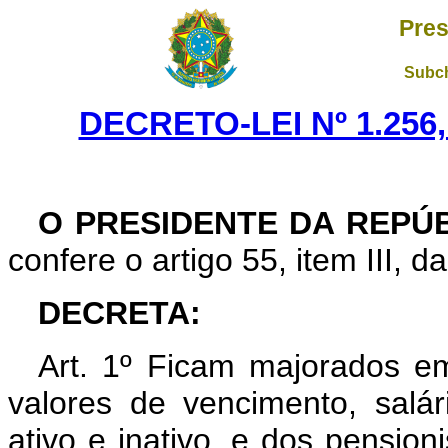
Pres
Subch
DECRETO-LEI Nº 1.256,
O PRESIDENTE DA REPÚ
confere o artigo 55, item III, d
DECRETA:
Art. 1º Ficam majorados e
valores de vencimento, salá
ativo e inativo, e dos pensio