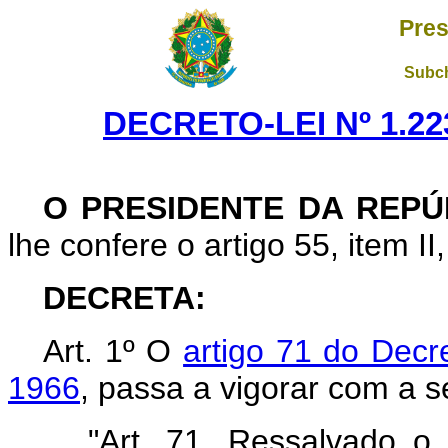
Pres
Subch
DECRETO-LEI Nº 1.22
O PRESIDENTE DA REPÚ
lhe confere o artigo 55, item II
DECRETA:
Art. 1º O
artigo 71 do Decr
1966
, passa a vigorar com a s
"Art. 71. Ressalvado o