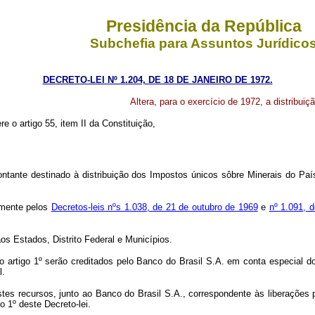
Presidência da República
Subchefia para Assuntos Jurídico
DECRETO-LEI Nº 1.204, DE 18 DE JANEIRO DE 1972.
Altera, para o exercício de 1972, a distribu
re o artigo 55, item II da Constituição,
ntante destinado à distribuição dos Impostos únicos sôbre Minerais do Paí
amente pelos
Decretos-leis nºs 1.038, de 21 de outubro de 1969
e
nº 1.091, 
s Estados, Distrito Federal e Municípios.
tigo 1º serão creditados pelo Banco do Brasil S.A. em conta especial do
l.
 recursos, junto ao Banco do Brasil S.A., correspondente às liberações p
o 1º deste Decreto-lei.