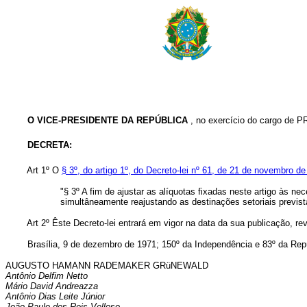
O VICE-PRESIDENTE DA REPÚBLICA
, no exercício do cargo de P
DECRETA:
Art 1º O
§ 3º, do artigo 1º, do Decreto-lei nº 61, de 21 de novembro d
"§ 3º A fim de ajustar as alíquotas fixadas neste artigo às n
simultâneamente reajustando as destinações setoriais previstas
Art 2º Êste Decreto-lei entrará em vigor na data da sua publicação, rev
Brasília, 9 de dezembro de 1971; 150º da Independência e 83º da Repú
AUGUSTO HAMANN RADEMAKER GRüNEWALD
Antônio Delfim Netto
Mário David Andreazza
Antônio Dias Leite Júnior
João Paulo dos Reis Velloso