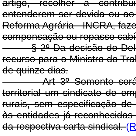
artigo, recolher a contrib
entenderem ser devida ou ao 
Reforma Agrária - INCRA, faze
compensação ou repasse cabí
§ 2º Da decisão do Delega
recurso para o Ministro do Tra
de quinze dias.
Art 3º Somente será re
territorial um sindicato de 
rurais, sem especificação de 
às entidades já reconhecidas 
da respectiva carta sindical.
(R