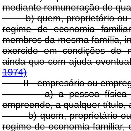
mediante remuneração de qual
b) quem, proprietário ou
regime de economia familia
membros da mesma família, ind
exercido em condições de m
ainda que com ajuda eventual
1974)
II - empresário ou emprega
a) a pessoa física ou j
empreende, a qualquer título, 
b) quem, proprietário ou
regime de economia familiar, 