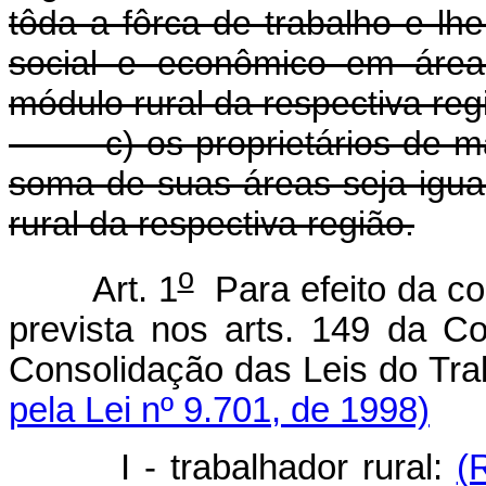
tôda a fôrca de trabalho e lh
social e econômico em área
módulo rural da respectiva reg
c) os proprietários de mai
soma de suas áreas seja igua
rural da respectiva região.
o
Art. 1
Para efeito da cob
prevista nos arts. 149 da C
Consolidação das Leis do Tra
pela Lei nº 9.701, de 1998)
I - trabalhador rural:
(