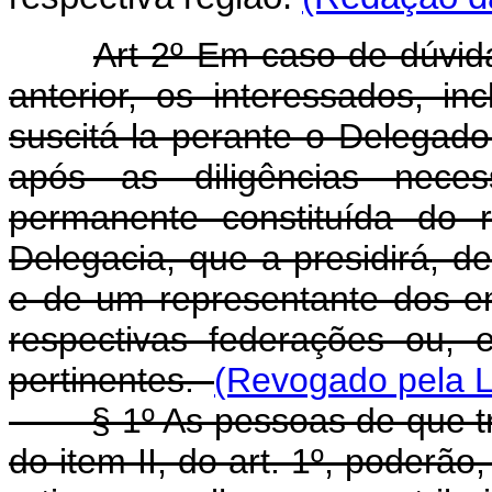
Art 2º Em caso de dúvida
anterior, os interessados, in
suscitá-la perante o Delegado
após as diligências nece
permanente constituída do r
Delegacia, que a presidirá, 
e de um representante dos em
respectivas federações ou, 
pertinentes.
(Revogado pela L
§ 1º As pessoas de que tratam
do item II, do art. 1º, poderão