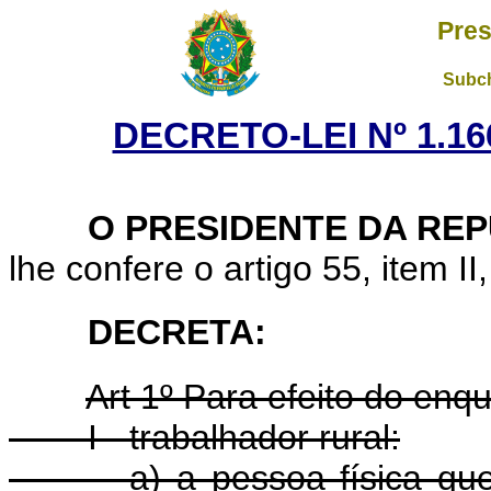
Pres
Subch
DECRETO-LEI Nº 1.166
O PRESIDENTE DA REP
lhe confere o artigo 55, item II
DECRETA:
Art 1º Para efeito do enq
I - trabalhador rural:
a) a pessoa física que pr