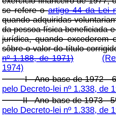
exercício financeiro de 1977, o
se refere o
artigo 44 da Lei
quando adquiridas voluntariam
da pessoa física beneficiada e
jurídica, quando excederem o
sôbre o valor do título corrig
nº 1.188, de 1971)
(Re
1974)
I - Ano-base de 1972 - 6
pelo Decreto-lei nº 1.338, de 
II - Ano-base de 1973 - 5
pelo Decreto-lei nº 1.338, de 