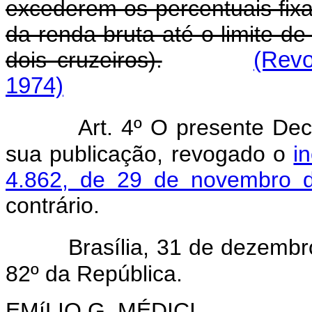
excederem os percentuais fixa
da renda bruta até o limite d
dois cruzeiros).
(Revo
1974)
Art. 4º O presente Dec
sua publicação, revogado o
i
4.862, de 29 de novembro 
contrário.
Brasília, 31 de dezemb
82º da República.
EMíLIO G. MÉDICI