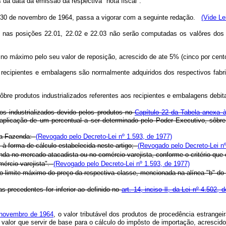
 da data da emissão da respectiva "nota fiscal".
de 30 de novembro de 1964, passa a vigorar com a seguinte redação.
(Vide Le
os nas posições 22.01, 22.02 e 22.03 não serão computadas os valôres dos
 no máximo pelo seu valor de reposição, acrescido de ate 5% (cinco por cent
s recipientes e embalagens são normalmente adquiridos dos respectivos fab
 sôbre produtos industrializados referentes aos recipientes e embalagens debi
os industrializados devido pelos produtos no
Capítulo 22 da Tabela anexa 
da aplicação de um percentual a ser determinado pelo Poder Executivo, sôbr
 da Fazenda:
(Revogado pelo Decreto-Lei nº 1.593, de 1977)
 à forma de cálculo estabelecida neste artigo;
(Revogado pelo Decreto-Lei nº
venda no mercado atacadista ou no comércio varejista, conforme o critério qu
mércio varejista".
(Revogado pelo Decreto-Lei nº 1.593, de 1977)
e o limite máximo do preço da respectiva classe, mencionada na alínea "b" do 
s precedentes for inferior ao definido no
art. 14, inciso lI, da Lei nº 4.502
e novembro de 1964
, o valor tributável dos produtos de procedência estrange
ao valor que servir de base para o cálculo do impôsto de importação, acresci