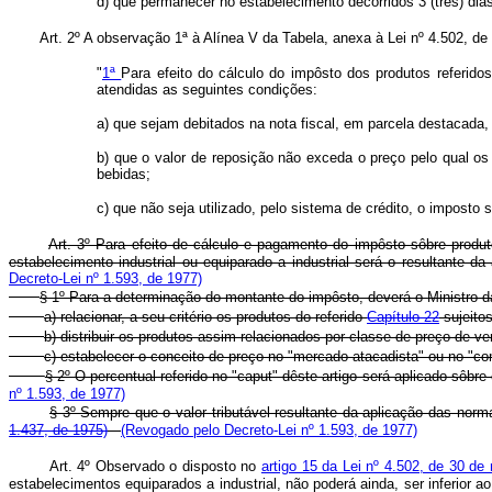
d) que permanecer no estabelecimento decorridos 3 (três) dias
Art. 2º A observação 1ª à Alínea V da Tabela, anexa à Lei nº 4.502, 
"
1ª
Para efeito do cálculo do impôsto dos produtos referid
atendidas as seguintes condições:
a) que sejam debitados na nota fiscal, em parcela destacada,
b) que o valor de reposição não exceda o preço pelo qual o
bebidas;
c) que não seja utilizado, pelo sistema de crédito, o imposto
Art. 3º Para efeito de cálculo e pagamento do impôsto sôbre produt
estabelecimento industrial ou equiparado a industrial será o resultante 
Decreto-Lei nº 1.593, de 1977)
§ 1º Para a determinação do montante do impôsto, deverá o Ministro
a) relacionar, a seu critério os produtos do referido
Capítulo 22
sujeitos
b) distribuir os produtos assim relacionados por classe de preço de 
c) estabelecer o conceito de preço no "mercado atacadista" ou no "co
§ 2º O percentual referido no "caput" dêste artigo será aplicado sôbr
nº 1.593, de 1977)
§ 3º Sempre que o valor tributável resultante da aplicação das norma
1.437, de 1975)
(Revogado pelo Decreto-Lei nº 1.593, de 1977)
Art. 4º Observado o disposto no
artigo 15 da Lei nº 4.502, de 30 d
estabelecimentos equiparados a industrial, não poderá ainda, ser inferior 