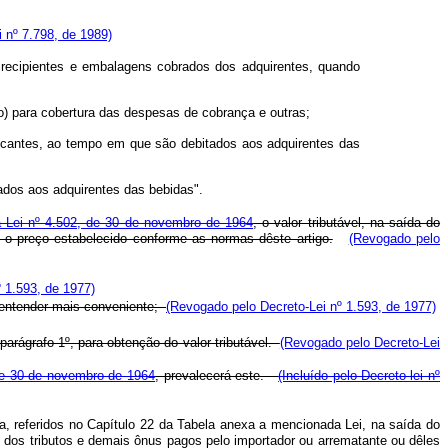
i nº 7.798, de 1989)
 recipientes e embalagens cobrados dos adquirentes, quando
o) para cobertura das despesas de cobrança e outras;
ricantes, ao tempo em que são debitados aos adquirentes das
tados aos adquirentes das bebidas".
à Lei nº 4.502, de 30 de novembro de 1964
, o valor tributável, na saída do
e o preço estabelecido conforme as normas dêste artigo.
(Revogado pelo
 1.593, de 1977)
e entender mais conveniente;
(Revogado pelo Decreto-Lei nº 1.593, de 1977)
parágrafo 1º, para obtenção do valor tributável.
(Revogado pelo Decreto-Lei
, de 30 de novembro de 1964
, prevalecerá este.
(Incluído pelo Decreto-lei nº
ira, referidos no Capítulo 22 da Tabela anexa a mencionada Lei, na saída do
do dos tributos e demais ônus pagos pelo importador ou arrematante ou dêles