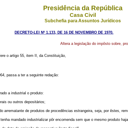
Presidência da República
Casa Civil
Subchefia para Assuntos Jurídicos
DECRETO-LEI Nº 1.133, DE 16 DE NOVEMBRO DE 1970.
Altera a legislação do impôsto sobre, pro
ere o artigo 55, item II, da Constituição,
964, passa a ter a seguinte redação:
ado a industrial o produto:
ais ou outros depositários;
o arrematante de produtos de procedências estrangeira, seja, por êstes, reme
e o tenha mandado industrializar pôr encomenda sem que o mesmo produto haj