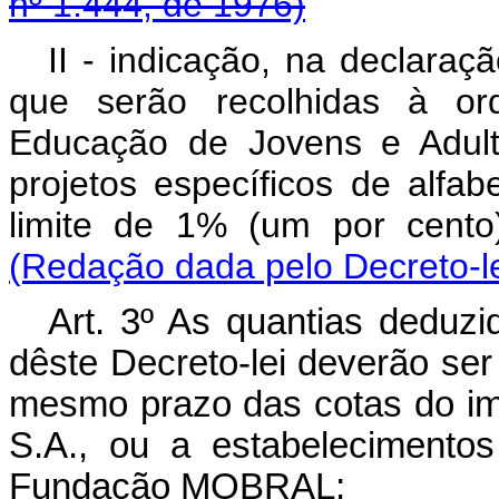
nº 1.444, de 1976)
II - indicação, na declaraç
que serão recolhidas à o
Educação de Jovens e Adul
projetos específicos de alfab
limite de 1% (um por cent
(Redação dada pelo Decreto-le
Art
. 3º As quantias deduzid
dêste Decreto-lei deverão ser
mesmo prazo das cotas do im
S.A., ou a estabelecimento
Fundação MOBRAL;