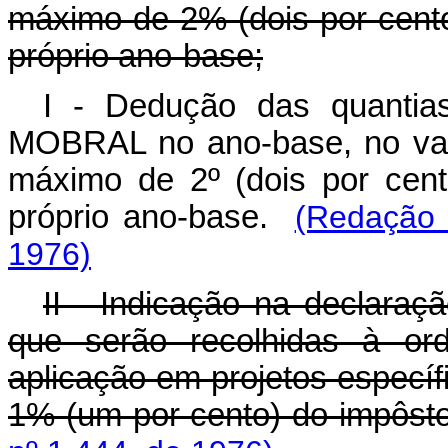
máximo de 2% (dois por cento
próprio ano-base;
I - Dedução das quantia
MOBRAL no ano-base, no val
máximo de 2º (dois por cen
próprio ano-base.
(Redação 
1976)
II - Indicação na declaraç
que serão recolhidas à 
aplicação em projetos específi
1% (um por cento) do impôst