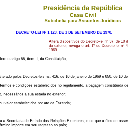
Presidência da República
Casa Civil
Subchefia para Assuntos Jurídicos
DECRETO-LEI Nº 1.123, DE 3 DE SETEMBRO DE 1970.
Altera dispositivos do Decreto-lei nº 37, de 
do exterior, revoga o art. 1º do Decreto-lei nº
1969.
ere o artigo 55, item II, da Constituição,
alterado pelos Decretos-leis ns. 416, de 10 de janeiro de 1969 e 850, de 10 
têrmos e condições estabelecidos no regulamento, à bagagem constituída de
, necessários a sua estada no exterior;
/ou valor estabelecidos por ato da Fazenda;
ara a Secretaria de Estado das Relações Exteriores, e os que a êles se ass
término importe em seu regresso ao país;