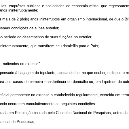
arquias, emprêsas públicas e sociedades de economia mista, que regressare
anos ininterruptamente;
 mais de 2 (dois) anos ininterruptos em organismo internacional, de que o Bra
esmas condições da alínea anterior;
 no período do desempenho de suas funções no exterior;
 ininterruptamente, que transfiram seu domicílio para o País;
, radicados no exterior."
spensado à bagagem do tripulante, aplicando-lhe, no que couber, o disposto ne
ará aos casos de primeira transferência de domicílio ou, em hipótese de outr
 oficial permanente no exterior, a estabelecido regularmente, exercida em ter
ando ocorrerem cumulativamente as seguintes condições:
uadrada em Resolução baixada pelo Conselho Nacional de Pesquisas, antes da
acional de Pesquisas;