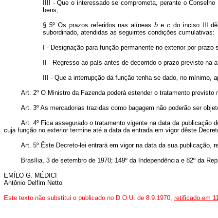
IIII - Que o interessado se comprometa, perante o Conselho 
bens;
§ 5º Os prazos referidos nas alíneas
b
e
c
do inciso III dê
subordinado, atendidas as seguintes condições cumulativas:
I - Designação para função permanente no exterior por prazo s
II - Regresso ao país antes de decorrido o prazo previsto na al
III - Que a interrupção da função tenha se dado, no mínimo, 
Art. 2º O Ministro da Fazenda poderá estender o tratamento previsto 
Art. 3º As mercadorias trazidas como bagagem não poderão ser objet
Art. 4º Fica assegurado o tratamento vigente na data da publicação 
cuja função no exterior termine até a data da entrada em vigor dêste Decreto
Art. 5º Êste Decreto-lei entrará em vigor na data da sua publicação,
Brasília, 3 de setembro de 1970; 149º da Independência e 82º da Rep
EMÍLO G. MÉDICI
Antônio Delfim Netto
Este texto não substitui o publicado no D.O.U. de 8.9.1970,
retificado em 1