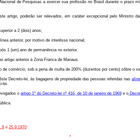
Nacional de Pesquisas a exercer sua profissão no Brasil durante o prazo m
ste artigo, poderão ser relevados, em caráter excepcional pelo Ministro d
uperior a 2 (dois) anos;
ínea anterior, por motivo de interêsse nacional;
após 1 (um) ano de permanência no exterior.
no artigo anterior à Zona Franca de Manaus.
o de comércio, sob a pena de multa de 200% (duzentos por cento) sôbre o val
dêste Decreto-lei, às bagagens de propriedade das pessoas referidas nas
alín
-lei.
 revogados o
artigo 1º do Decreto-lei nº 416, de 10 de janeiro de 1969
e o
Decret
ública.
1.9
e
25.9.1970
*