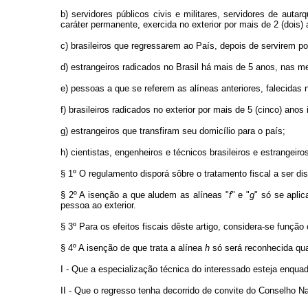
b) servidores públicos civis e militares, servidores de aut
caráter permanente, exercida no exterior por mais de 2 (dois) 
c) brasileiros que regressarem ao País, depois de servirem por
d) estrangeiros radicados no Brasil há mais de 5 anos, nas m
e) pessoas a que se referem as alíneas anteriores, falecidas
f) brasileiros radicados no exterior por mais de 5 (cinco) anos
g) estrangeiros que transfiram seu domicílio para o país;
h) cientistas, engenheiros e técnicos brasileiros e estrangeiros
§ 1º O regulamento disporá sôbre o tratamento fiscal a ser di
§ 2º A isenção a que aludem as alíneas "
f
" e "
g
" só se aplic
pessoa ao exterior.
§ 3º Para os efeitos fiscais dêste artigo, considera-se função
§ 4º A isenção de que trata a alínea
h
só será reconhecida qu
I - Que a especialização técnica do interessado esteja enq
II - Que o regresso tenha decorrido de convite do Conselho N