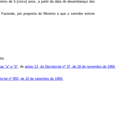
ínimo de 5 (cinco) anos, a partir da data do desembaraço dos
a Fazenda, por proposta do Ministro a que o servidor estiver
or.
eas "
a
" e "
b
"
, do
artigo 13, do Decreto-lei nº 37, de 18 de novembro de 1966,
o-lei nº 850, de 10 de setembro de 1969.