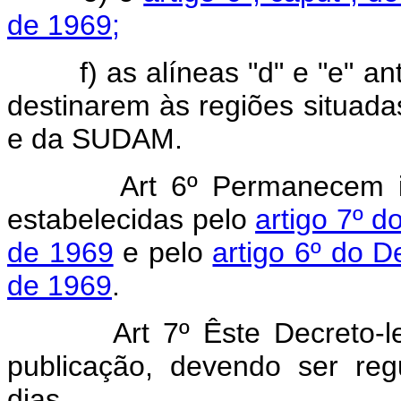
de 1969;
f) as alíneas "d" e "e" ante
destinarem às regiões situa
e da SUDAM.
Art 6º Permanecem i
estabelecidas pelo
artigo 7º d
de 1969
e pelo
artigo 6º do D
de 1969
.
Art 7º Êste Decreto-
publicação, devendo ser re
dias.