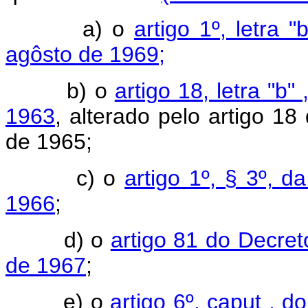
a) o
artigo 1º, letra 
agôsto de 1969;
b) o
artigo 18, letra "b
1963
, alterado pelo artigo 1
de 1965;
c) o
artigo 1º, § 3º, 
1966
;
d) o
artigo 81 do Decret
de 1967
;
e) o
artigo 6º, caput , d