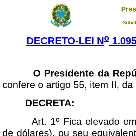
Pres
Subch
o
DECRETO-LEI N
1.09
O Presidente da Repú
confere o artigo 55, item II, da
DECRETA:
Art. 1º Fica elevado e
de dólares), ou seu equivalen